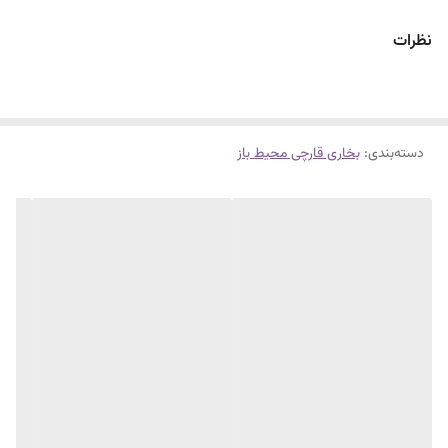
دردورنگ استیل،و استیل مشکی کوره ای
نظرات
باضمانت تعویض۱ساله شرکت سرمابان
۱۰سال خدمات وتامین قطعات...
دسته‌بندی
:
بخاری قارچی محیط باز