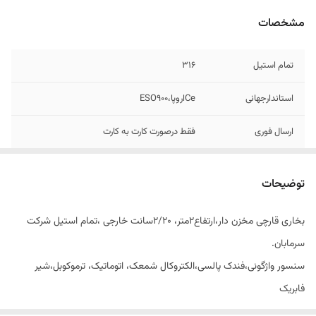
مشخصات
تمام استیل
۳۱۶
استاندارجهانی
Ceاروپا،ESO900
ارسال فوری
فقط درصورت کارت به کارت
سنسوراطمینان،ترموکوبل،فندک..
دارد
توضیحات
ضمانت تعویض
دارد
بخاری قارچی مخزن دار،ارتفاع۲متر، ۲/۲۰سانت خارجی ،تمام استیل شرکت
نوع سوخت
گازشهر،وکپسول
سرمابان.
سنسور واژگونی،فندک پالسی،الکتروکال شمعک، اتوماتیک، ترموکوبل،شیر
فابریک
جرقه زن سرامیکی، کلاهک ۵تیکه، قابل استفاده با گاز شهر وگاز کپسول،