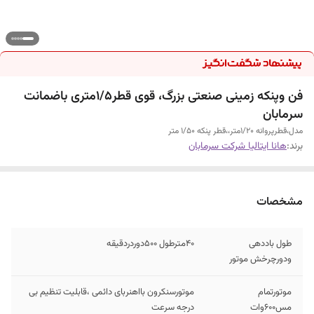
فن وپنکه زمینی صنعتی بزرگ، قوی قطر۱/۵متری باضمانت
سرمابان
مدل،قطرپروانه ۱/۲۰متر،،قطر پنکه ۱/۵۰ متر
برند:
هانا ایتالیا شرکت سرمابان
مشخصات
طول باددهی
۴۰مترطول ۵۰۰دوردردقیقه
ودورچرخش موتور
موتورتمام
موتورسنکرون بااهنربای دائمی ،قابلیت تنظیم بی
مس۶۰۰وات
درجه سرعت