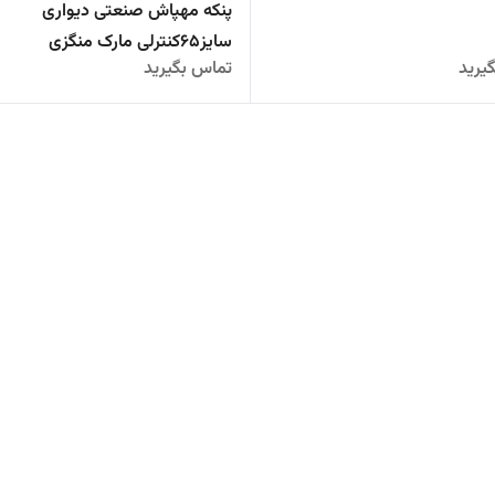
پنکه مهپاش صنعتی دیواری
سایز۶۵کنترلی مارک منگزی
یرید
تماس بگیرید