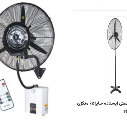
پنکه صنعتی ایستاده سایز۶۵ منگزی