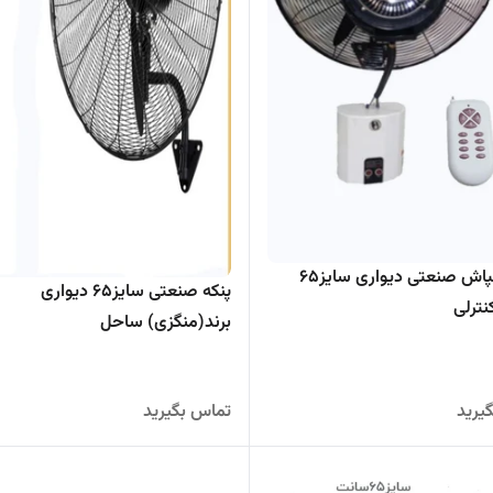
پنکه مهپاش صنعتی دیواری سایز۶۵
پنکه صنعتی سایز۶۵ دیواری
نترلی
برند(منگزی) ساحل
یرید
تماس بگیرید