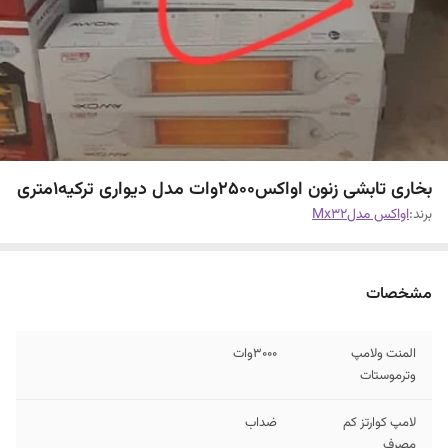
بخاری تابشی زنون اواکس۲۵۰۰وات مدل دیواری ترکیه۱متری
برند:
اواکس مدلMx32
مشخصات
المنت ولامپ
۳۰۰۰وات
وترموستات
لامپ کوارتز کم
ضداب
مصرف