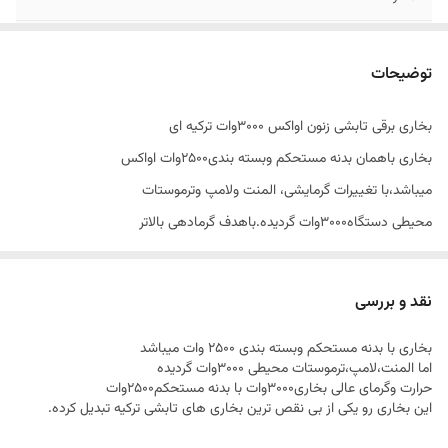
بدنه و بسته بندی
مستحکم،۲۵۰۰وات
توضیحات
ضمانت وخدمات پس
۱سال و۱۰سال
از فروش
بخاری برقی تابشی زنون اواکس ۳۰۰۰وات ترکیه ای
بخاری باهمان بدنه مستحکم وبسته بندی۲۵۰۰وات اواکس
میباشد،با تغییرات گرمایشی، المنت ولامپ وترموستات
محیطی دستگاه۳۰۰۰وات گردیده.باهدف گرمادهی بالاتر
صفحه تابشی وتوری محافظ تمام استیل
رنگ نسوز کوره ای الکترواستاتیک،
نقد و بررسی
ولوم تنظیم دما به دلخواه از۵۰۰ الی۳۰۰۰وات
بخاری با بدنه مستحکم وبسته بندی ۲۵۰۰ وات میباشد
۱سال ضمانت کتبی ایران وترکیه،
اما المنت،لامپ،ترموستات محیطی ۳۰۰۰وات گردیده
۱۰سال خدمات وتامین قطعات.
حرارت وگرمای عالی بخاری۳۰۰۰وات با بدنه مستحکم۲۵۰۰وات
این بخاری رو یکی از بی نقص ترین بخاری های تابشی ترکیه تبدیل کرده.