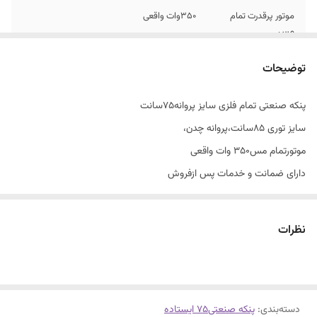
موتور پرقدرت تمام
۳۵۰وات واقعی
مس
گیربکس
تمام فلزی
توضیحات
پنکه صنعتی تمام فلزی سایز پروانه۷۵سانت
سایز توری ۸۵سانت،پروانه چدن،
موتورتمام مس۳۵۰ وات واقعی
دارای ضمانت و خدمات پس ازفروش
بدنه فلزی تنظیم ارتفاع دار
چرخش ۹۰درجه،طرفین و ثابت
نظرات
تنظیم ۳۰ درجه به بالا وپایین
نمایندگی رسمی شرکت تایفون فروشگاه میثم
دسته‌بندی
:
پنکه صنعتی۷۵ ایستاده