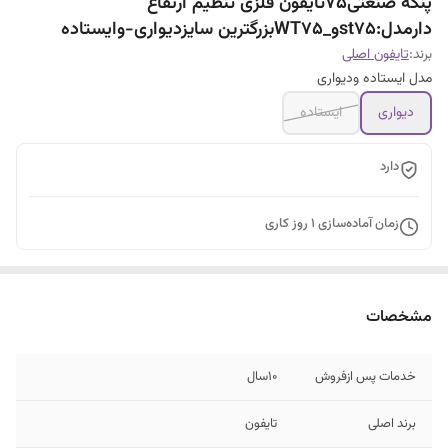
پنکه صنعتی۷۵تایفون فلزی تنظیم ارتفاع
دارمدل:st75و_WT75بزرگترین سایزدیواری-وایستاده
برند:
تایفون اصلی
مدل ایستاده ودیواری
دیواری
ایستاده
دارد
زمان آماده‌سازی
1
روز کاری
مشخصات
خدمات پس ازفروش
۱۰سال
برند اصلی
تایفون