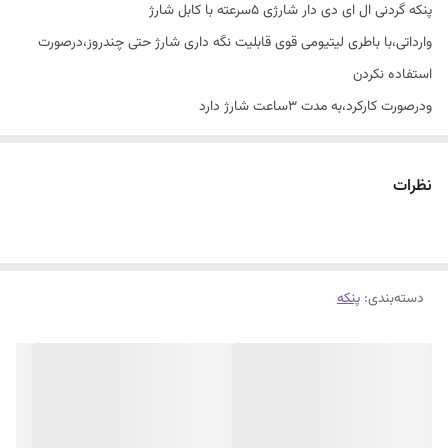
پنکه گردنی ال ای دی دار شارژی ۵سرعته با کابل شارژ
وارداتی،با باطری لیتیومی قوی قابلیت نگه داری شارژ حتی چندروز،درصورت
استفاده نکردن
ودرصورت کارکرد،به مدت ۳ساعت شارژ دارد
فوق العاده زیبا وکارامد درچند رنگ،سفید،مشکی،سرمه ای،سبز،صورتی،
جهت اطلاع از موجودی رنگ بندی تماس بگیرید ،ودر قسمت توضیحات
نظرات
سفارش رنگ درخواستی رو ثبت کنید،
دسته‌بندی
:
پنکه