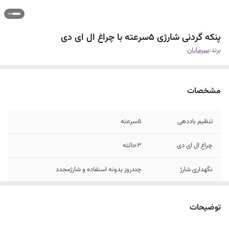
پنکه گردنی شارژی ۵سرعته با چراغ ال ای دی
برند:
سرمابان
مشخصات
تنظیم باددهی
۵سرعته
چراغ ال ای دی
۳حالته
نگهداری شارژ
چندروز بدونه استفاده و شارژمجدد
توضیحات