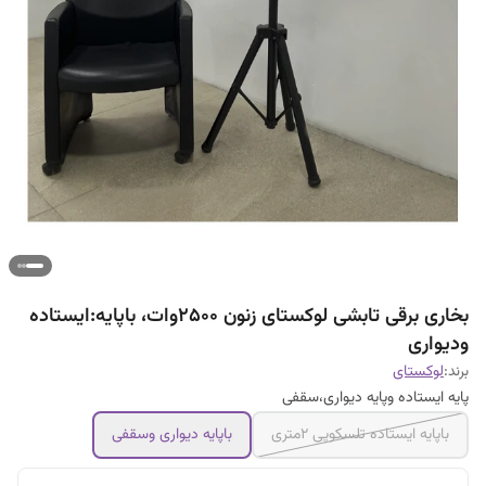
بخاری برقی تابشی لوکستای زنون ۲۵۰۰وات، باپایه:ایستاده
ودیواری
برند:
لوکستای
پایه ایستاده وپایه دیواری،سقفی
باپایه ایستاده تلسکوپی ۲متری
باپایه دیواری وسقفی