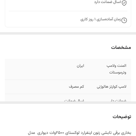
۱سال ضمانت دارد
زمان آماده‌سازی
1
روز کاری
مشخصات
المنت ولامپ
ایران
وترموستات
لامپ کوارتز هالوژنی
کم مصرف
ضمانت دار
۱سال ضمانت
دیواری وسقفی
قابل نصب ایستاده درصورت خریدمدل ایستاده
توضیحات
ارسال فوری
درصورت کارت بکارت وارسال عکس واریزی
بخاری برقی تابشی زنون اینفرارد لوکستای ۲۵۰۰وات دیواری مدل