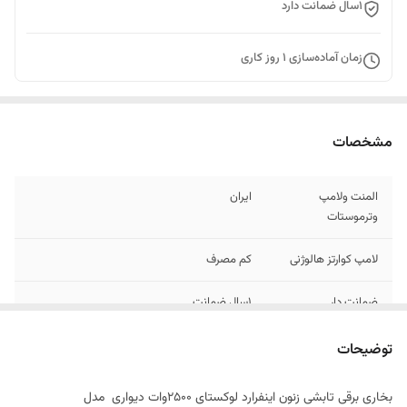
۱سال ضمانت دارد
زمان آماده‌سازی
1
روز کاری
مشخصات
المنت ولامپ
ایران
وترموستات
لامپ کوارتز هالوژنی
کم مصرف
ضمانت دار
۱سال ضمانت
دیواری وسقفی
قابل نصب ایستاده درصورت خریدمدل ایستاده
توضیحات
ارسال فوری
درصورت کارت بکارت وارسال عکس واریزی
بخاری برقی تابشی زنون اینفرارد لوکستای ۲۵۰۰وات دیواری مدل