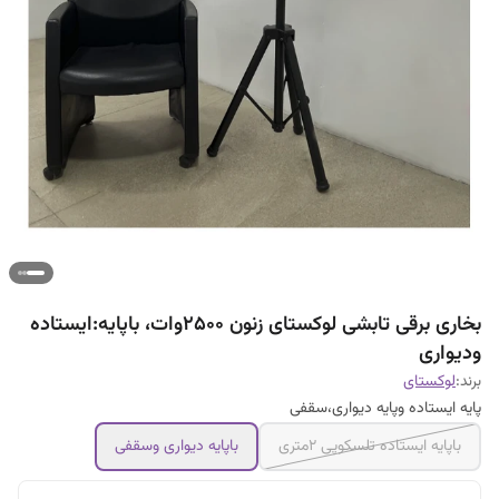
بخاری برقی تابشی لوکستای زنون ۲۵۰۰وات، باپایه:ایستاده
ودیواری
برند:
لوکستای
پایه ایستاده وپایه دیواری،سقفی
باپایه ایستاده تلسکوپی ۲متری
باپایه دیواری وسقفی