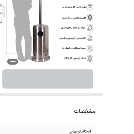
تم
سن
ار
نم
مشخصات
استاندارجهانی