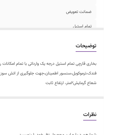
ضمانت تعویض
تمام استیل
سنسوراطمینان،ترموکوبل،فندک..
توضیحات
ارسال
بخاری قارچی تمام استیل درجه یک وارداتی با تمام امکانات روز دنیا دارای اس
فندک،ترموکوبل،سنسور اطمینان،جهت جلوگیری از اتش سوز
شعاع گرمایش۲متر، ارتفاع ثابت
مشعل ضد دوده دوجداره دوبل
ضمانت تعویض ۱ساله شرکتی و۱۰سال خدمات وتامین قطعات
فروشگاه میثم نماینده شرکت سرمابان،و منگزی.
نظرات