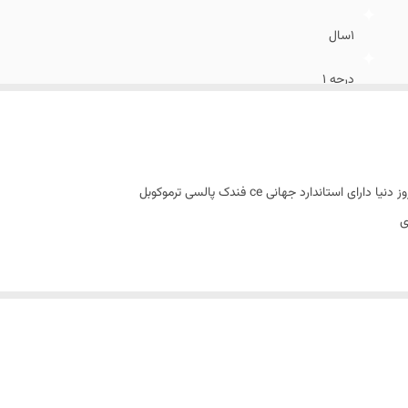
۱سال
درجه ۱
باضمانت
فوری درصورت پرداخت کارت به کارت
تاندارد جهانی ce فندک پالسی ترموکوبل
ی