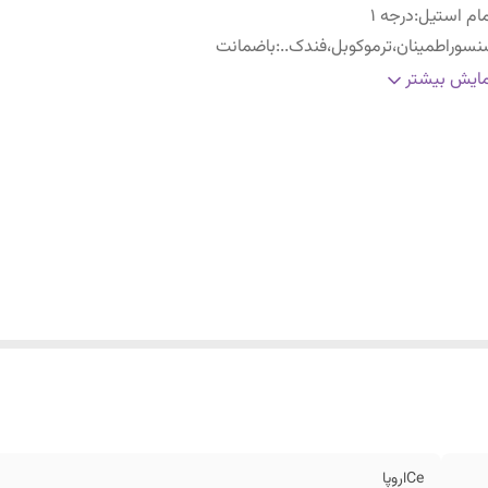
ام استیل
:
درجه ۱
سوراطمینان،ترموکوبل،فندک..
:
باضمانت
سال
:
فوری درصورت پرداخت کارت به کارت
ایش بیشتر
Ceاروپا