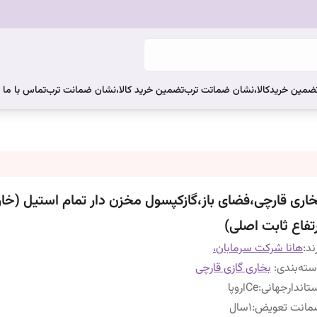
ضمین خریدکالا،نشان ضماتت ترب
تضمین خرید کالا،نشان ضمانت ترب
تماس با ما
خاری قارچی،فضای باز،گازکپسول مخزن دار تمام استیل (خا
رتفاع ثابت اصلی)
ند:
هانا شرکت سرمابان،
ته‌بندی
:
بخاری گازی قارچی
تاندارجهانی
:
Ceاروپا
مانت تعویض
:
۱سال