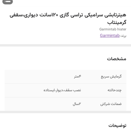
هیترتابشی سرامیکی تراسی گازی ۱۲۰سانت دیواری،سقفی
گرمینتاب
Garmintab hiater
برند:
Garmintab
مشخصات
گرمایش سریع
4متر
چندحالته
نصب سقف،دیوار،ایستاده
ضمانت شرکتی
۲سال
نصب
اسان
توضیحات