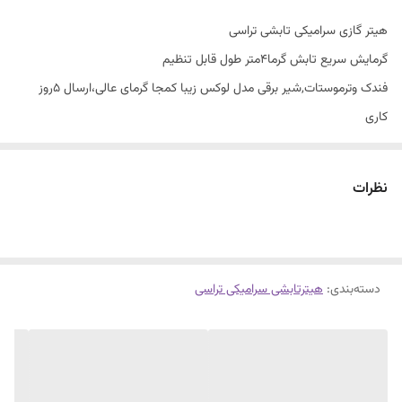
هیتر گازی سرامیکی تابشی تراسی
گرمایش سریع تابش گرما4متر طول قابل تنظیم
فندک وترموستات,شیر برقی مدل لوکس زیبا کمجا گرمای عالی،ارسال ۵روز
کاری
باضمانت شرکتی وخدمات پس از فروش
نظرات
دسته‌بندی
:
هیترتابشی سرامیکی تراسی