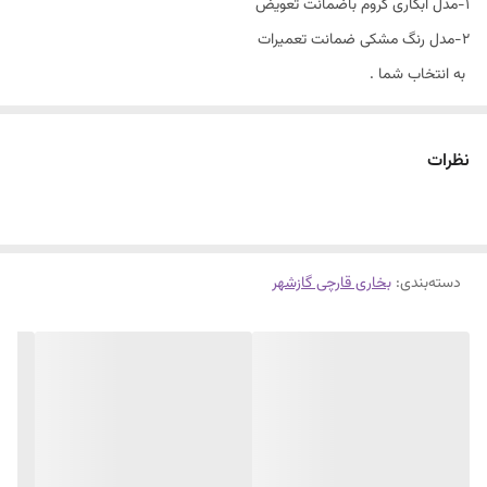
۱-مدل آبکاری کروم باضمانت تعویض
۲-مدل رنگ مشکی ضمانت تعمیرات
به انتخاب شما .
هردومورد:تنظیم ارتفاع دار از ۱۷۰سانتیمتر الی ۲۲۰ سانتیمتر
۱جنس استیل بگیر، برای بخاری ابکاری ۲جنس اهن برای بخاری مشکی رنگ
نظرات
گرمای عالی شعاع۲متر محیط۳۲متر
دارای ضمانت ،تست سلامت درحضور مشتری وضمانت تعمیر برای بخاری
مشکی .
دسته‌بندی
:
دارای ضمانت تعویض۱ساله بخاری ابکاری
بخاری قارچی گازشهر
تنظیم ارتفاع دار خدمات پس از فروش وتامین قطعات تا۱۰سال
تمامی قطعات ولوازم موجوده