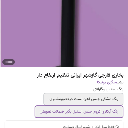
بخاری قارچی گازشهر ایرانی تنظیم ارتفاع دار
برند:
منگزی یونیکا
رنگ وجنس وگارانتی
رنگ مشکی جنس آهن تست درحضورمشتری.
رنگ آبکاری کروم جنس استیل بگیر ضمانت تعویض
فقط مدل ابکاری شده ۱سال ضمانت