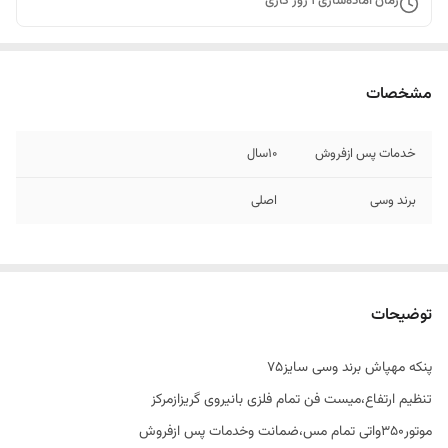
زمان آماده‌سازی
1
روز کاری
مشخصات
خدمات پس ازفروش
۱۰سال
برند وسی
اصلی
توضیحات
پنکه مهپاش برند وسی سایز۷۵
تنظیم ارتفاع،میست فن تمام فلزی بانیروی گریزازمرکز
موتور۳۵۰واتی تمام مس،ضمانت وخدمات پس ازفروش