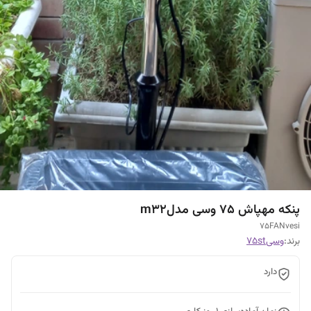
پنکه مهپاش ۷۵ وسی مدلm32
75FANvesi
برند:
وسی75st
دارد