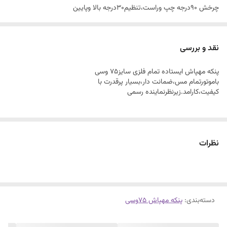
چرخش ۹۰درجه چپ وراست،تنظیم۳۰درجه بالا وپایین
بدنه وتوری وپروانه قوی زخیم...
باضمانت۱ساله وسی وخدمات ۱۰ساله فروشگاه میثم
نقد و بررسی
پنکه مهپاش ایستاده تمام فلزی سایز۷۵ وسی
باموتورتمام مس،ضمانت دار،بسیار پرقدرت با
کیفیت،کارامد.زیرنظرنماینده رسمی
نظرات
دسته‌بندی
:
پنکه مهپاش ۷۵وسی