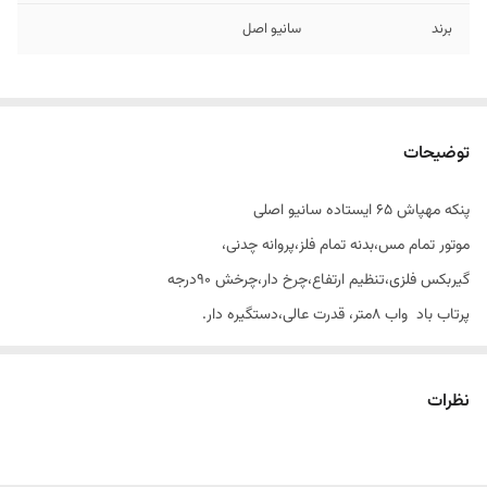
برند
سانیو اصل
توضیحات
پنکه مهپاش ۶۵ ایستاده سانیو اصلی
موتور تمام مس،بدنه تمام فلز،پروانه چدنی،
گیربکس فلزی،تنظیم ارتفاع،چرخ دار،چرخش ۹۰درجه
پرتاب باد واب ۸متر، قدرت عالی،دستگیره دار.
چرخ جهت جابجایی،بدنه یک تیکه قوی
نظرات