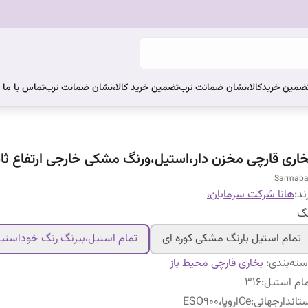
ضمین خریدکالا،نشان ضماتت ترب
تضمین خرید کالا،نشان ضمانت ترب
تماس با ما
خاری قارچی مخزن دار،استیل،ورنگ مشکی خارجی ارتفاع ثا
Sarmab
ند:
هانا شرکت سرمابان،
نگ
تمام استیل بارنگ مشکی کوره ای
تمام استیل،بیرنگ رنگ خوداستی
ته‌بندی
:
بخاری قارچی محیط باز
ام استیل
:
۳۱۶
تاندارجهانی
:
Ceاروپا،ESO900