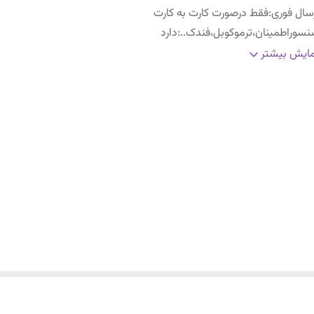
سال فوری
:
فقط درصورت کارت به کارت
سوراطمینان،ترموکوبل،فندک..
:
دارد
مانت تعویض
:
دارد
ایش بیشتر
وع سوخت
:
گازشهر،وکپسول