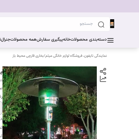
دسته‌بندی محصولات
خانه
پیگیری سفارش
همه محصولات
جنرال
ت
نمایندگی تایفون، فروشگاه لوازم خانگی میثم
/
بخاری قارچی محیط باز
ب
an
بر
ر
دس
تم
اس