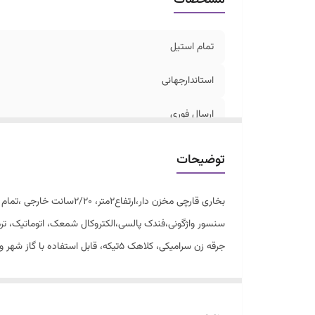
تمام استیل
استاندارجهانی
ارسال فوری
سنسوراطمینان،ترموکوبل،فندک..
توضیحات
ضمانت تعویض
بخاری قارچی مخزن دار،ارتفاع۲متر، ۲/۲۰سانت خارجی ،تمام استیل شرکت سرمابان.
نوع سوخت
سنسور واژگونی،فندک پالسی،الکتروکال شمعک، اتوماتیک، تر
جرقه زن سرامیکی، کلاهک ۵تیکه، قابل استفاده با گاز شهر وگاز کپسول، دردورنگ استیل،و استیل مشکی کوره ای
باضمانت تعویض۱ساله شرکت سرمابان
۱۰سال خدمات وتامین قطعات...