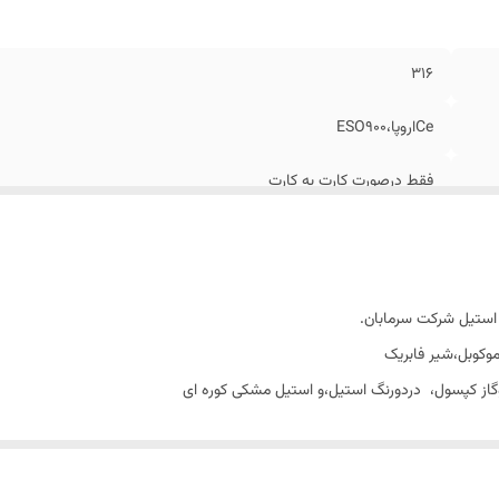
۳۱۶
Ceاروپا،ESO900
فقط درصورت کارت به کارت
دارد
دارد
گازشهر،وکپسول
موکوبل،شیر فابریک