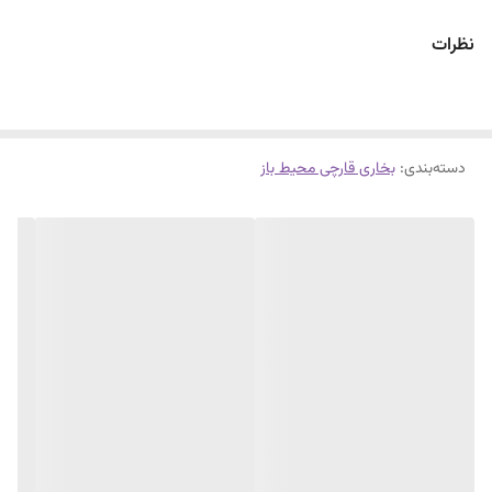
دردورنگ استیل،و استیل مشکی کوره ای
نظرات
باضمانت تعویض۱ساله شرکت سرمابان
۱۰سال خدمات وتامین قطعات...
دسته‌بندی
:
بخاری قارچی محیط باز