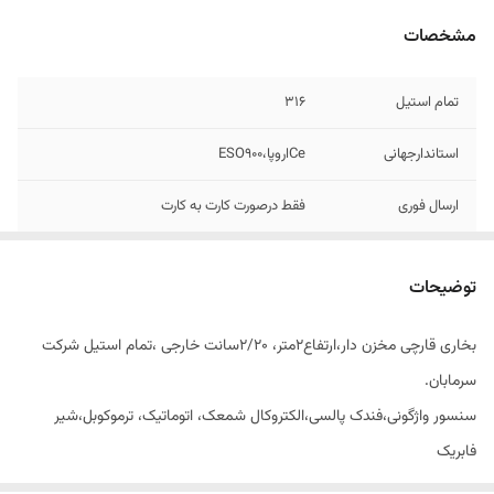
مشخصات
تمام استیل
۳۱۶
استاندارجهانی
Ceاروپا،ESO900
ارسال فوری
فقط درصورت کارت به کارت
سنسوراطمینان،ترموکوبل،فندک..
دارد
توضیحات
ضمانت تعویض
دارد
بخاری قارچی مخزن دار،ارتفاع۲متر، ۲/۲۰سانت خارجی ،تمام استیل شرکت
نوع سوخت
گازشهر،وکپسول
سرمابان.
سنسور واژگونی،فندک پالسی،الکتروکال شمعک، اتوماتیک، ترموکوبل،شیر
فابریک
جرقه زن سرامیکی، کلاهک ۵تیکه، قابل استفاده با گاز شهر وگاز کپسول،