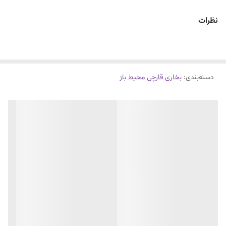
دردورنگ استیل،و استیل مشکی کوره ای
نظرات
باضمانت تعویض۱ساله شرکت سرمابان
۱۰سال خدمات وتامین قطعات...
دسته‌بندی
:
بخاری قارچی محیط باز