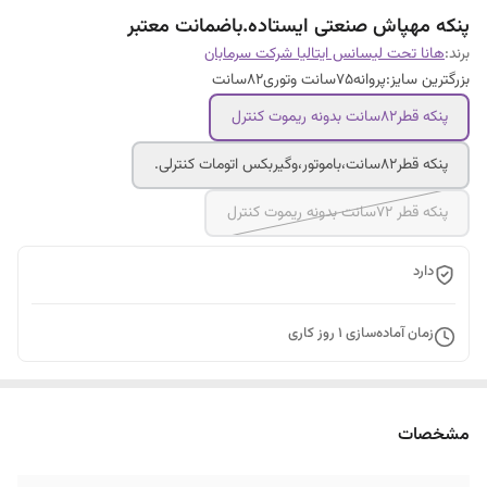
پنکه مهپاش صنعتی ایستاده.باضمانت معتبر
برند:
هانا تحت لیسانس ایتالیا شرکت سرمابان
بزرگترین سایز:پروانه۷۵سانت وتوری۸۲سانت
پنکه قطر۸۲سانت بدونه ریموت کنترل
پنکه قطر۸۲سانت،باموتور،وگیربکس اتومات کنترلی.
پنکه قطر ۷۲سانت بدونه ریموت کنترل
دارد
زمان آماده‌سازی
1
روز کاری
مشخصات