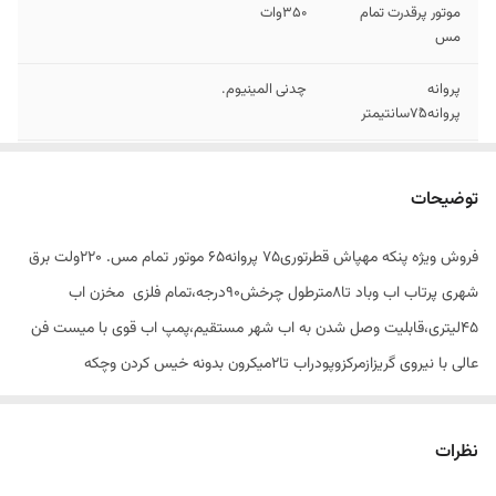
موتور پرقدرت تمام
۳۵۰وات
مس
پروانه
چدنی المینیوم.
پروانه۷۵ُسانتیمتر
پرتاب بادقوی
۱۰متر طول
توضیحات
استانداردوضمانت
۱سال قابل تمدید الی ۱۰سال
وخدمات پس از
فروش ویژه پنکه مهپاش قطرتوری۷۵ پروانه۶۵ موتور تمام مس. ۲۲۰ولت برق
فروش
شهری پرتاب اب وباد تا۸مترطول چرخش۹۰درجه،تمام فلزی مخزن اب
۴۵لیتری،قابلیت وصل شدن به اب شهر مستقیم،پمپ اب قوی با میست فن
عالی با نیروی گریزازمرکزوپودراب تا۲میکرون بدونه خیس کردن وچکه
کردن،مناسب تمامی اماکن،سالن های پرورش قارچ
کشاورزی،دامداری،تالار،رستوران،کافه،باغ،حیاط،ویلا،روف گاردن،ووو...دفع
نظرات
حشرات،وخنک کردن محیط تا۷درجه