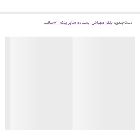
قابلیت استفاده درمخزن ازگلاب،اسانس،محلول ضدعفونی، آفت کش، یخ
و...باضمانت وخدمات
۱۰ساله شرکت سرمابان
دسته‌بندی
:
پنکه مهپاش ایستاده سایز پنکه ۸۲سانت