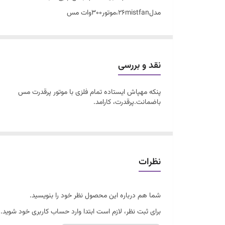
مدل26mistfan،موتور۳۰۰وات مس
موتورمس،واترپمپ قوی،میست ابپاش فلزی
نقد و بررسی
پنکه مهپاش ایستاده تمام فلزی با موتور پرقدرت مس
باضمانت.پرقدرت، کارامد.
نظرات
شما هم درباره این محصول نظر خود را بنویسید.
برای ثبت نظر، لازم است ابتدا وارد حساب کاربری خود شوید.