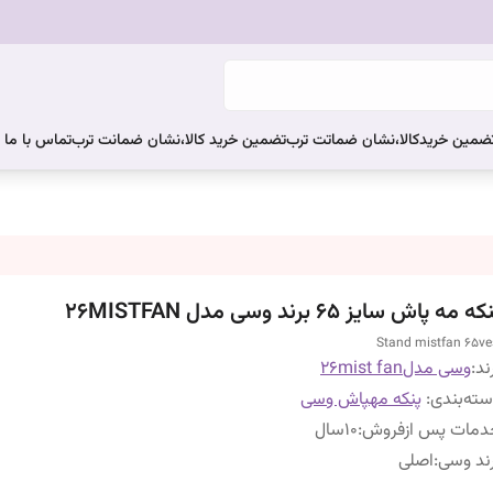
ضمین خریدکالا،نشان ضماتت ترب
تضمین خرید کالا،نشان ضمانت ترب
تماس با ما
ه مه پاش سایز 65 برند وسی مدل 26MISTFAN
Stand mistfan 65ve
ند:
وسی مدل26mist fan
ته‌بندی
:
پنکه مهپاش وسی
دمات پس ازفروش
:
۱۰سال
ند وسی
:
اصلی