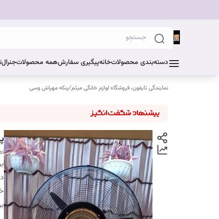
دسته‌بندی محصولات
خانه
پیگیری سفارش
همه محصولات
جنرال
ت
نمایندگی تایفون، فروشگاه لوازم خانگی میثم
/
پنکه مهپاش وسی
پنک
si
بر
دس
خ
بر