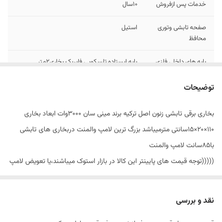
خدمات پس ازفروش
۱۰سال
صفحه تابشی وتوری
استیل
محافظ
پایه های داخلی فلزی
پایه ایستاده تلسکوپی فابریک بخاری۲متر
استاندارجهانی
CEاروپا،استاندارد ترکیه،وESO9000
توضیحات
ارسال
فوری درصورت کارت به کارت
بخاری برقی تابشی زنون اصل ترکیه برند مینی سان ۳۰۰۰وات ابعاد بخاری
۱۱۰×۲۰×۱۵سانتی مترمیباشد بزرگ ترین لامپ والمنت دربخاری های تابشی
طول وابعاد المنت
۱۱۰سانت بخاری،۸۵سانت لامپ والمنت
ولامپ
با۸۵سانت لامپ والمنت
(((((توجه قیمت های پایینتر این کالا در بازار استوک میباشند،یا تعویض لامپ
و المنت شدن با مدل های ایرانی.)))))_/
باپایه ایستاده تلسکوپی فابریک بخاری وپایه دیواری و..
نقد و بررسی
توان۳۰۰۰وات،گرمای عالی،دارای ترموستات محیطی