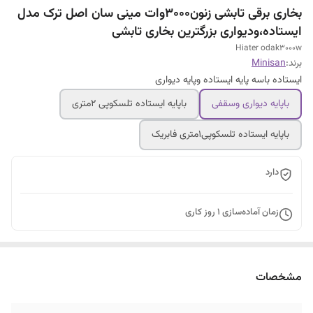
بخاری برقی تابشی زنون۳۰۰۰وات مینی سان اصل ترک مدل
ایستاده،ودیواری بزرگترین بخاری تابشی
Hiater odak3000w
برند:
Minisan
ایستاده باسه پایه ایستاده وپایه دیواری
باپایه دیواری وسقفی
باپایه ایستاده تلسکوپی ۲متری
باپایه ایستاده تلسکوپی۱متری فابریک
دارد
زمان آماده‌سازی
1
روز کاری
مشخصات