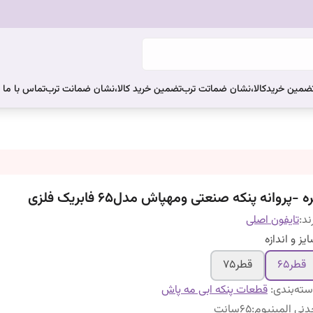
ضمین خریدکالا،نشان ضماتت ترب
تضمین خرید کالا،نشان ضمانت ترب
تماس با ما
ه -پروانه پنکه صنعتی ومهپاش مدل۶۵ فابریک فلزی
ند:
تایفون اصلی
یز و اندازه
قطر۶۵
قطر۷۵
ته‌بندی
:
قطعات پنکه ابی مه پاش
نی المینیوم
:
۶۵سانت