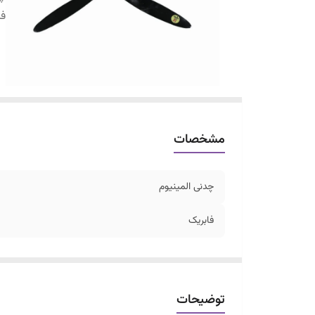
فا
مشخصات
چدنی المینیوم
فابریک
توضیحات