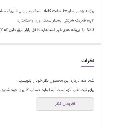
پروانه چدنی سایز۶۵ سانت کاملا سبک وبی وزن فابریک مناسب برای تمام مدل های پنکه صنعتی خشک، وپنکه مهپاش.
۳پره فابریک شرکتی. بسیار سبک وزن واستاندارد
کاملا با پروانه های غیر استاندارد داخل بازار فرق دارن که ۲کیلو وزن دارن وبعداز چندوقت باعث داغ کردنو سوختنموتورمیشه.
باضمانت تست سلامت درزمان تحویل وارسال
برند نام اشنای تایفون،اولین وتنها واردکننده پنکه و قطعا
نظرات
شما هم درباره این محصول نظر خود را بنویسید.
برای ثبت نظر، لازم است ابتدا وارد حساب کاربری خود شوید.
افزودن نظر