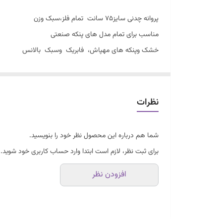
پروانه چدنی سایز۷۵ سانت تمام فلز،سبک وزن
مناسب برای تمام مدل های پنکه صنعتی
خشک وپنکه های مهپاش، فابریک وسبک بالانس
۳پره فابریک فلز،استاندارد و ایزو،CEاروپا
باضمانت تست در زمان تحویل
اصلا با پروانه های متفرقه غیر فابریک سنگین وزن و تاب 
نظرات
شما هم درباره این محصول نظر خود را بنویسید.
برای ثبت نظر، لازم است ابتدا وارد حساب کاربری خود شوید.
افزودن نظر