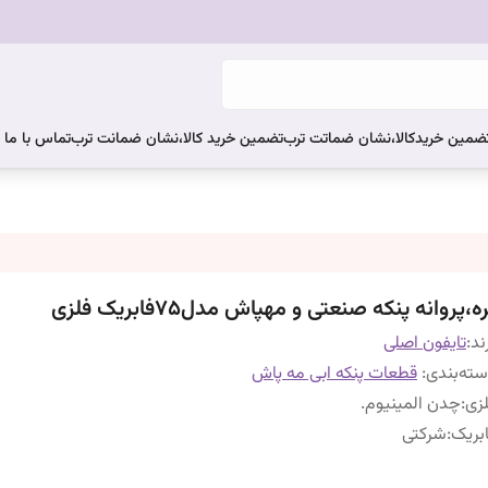
ضمین خریدکالا،نشان ضماتت ترب
تضمین خرید کالا،نشان ضمانت ترب
تماس با ما
ه،پروانه پنکه صنعتی و مهپاش مدل75فابریک فلزی
ند:
تایفون اصلی
ته‌بندی
:
قطعات پنکه ابی مه پاش
زی
:
چدن المینیوم.
بریک
:
شرکتی