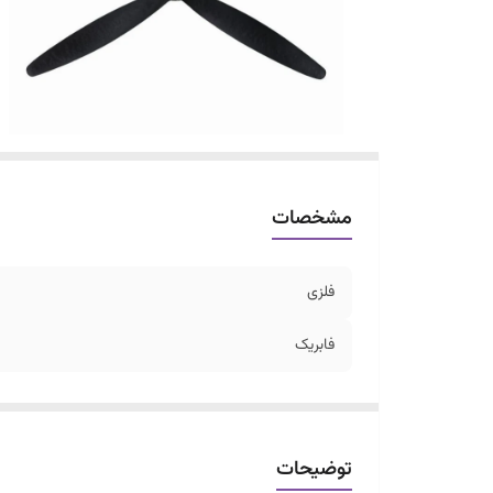
مشخصات
فلزی
فابریک
توضیحات