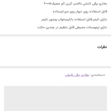
بخاری برقی تابشی بالامپ کربن کم مصرف600w
قابل استفاده روی دیوار،روی میز،ایستاده
دارای تایمر،قابل استفاده باتایمرخواب وبدون تایمر
دارای ترموستات محیطی قابل تنظیم در چندین حالت
بسیار ایمن،زیباوشکیل ،کم مصرف،طراحی خاص
قابل استفاده به صورت عمودی وافقی،باضمانت
نظرات
حرارت عالی با لامپ کربن باپایه نگه دارنده.
بدنهABS,۲ولوم مجزا تنظیم دما،۱ولوم تنظیم تایمر
ضمانت نامه کتبی،خدمات پس ازفروش
دسته‌بندی
:
بخاری برقی تابشی