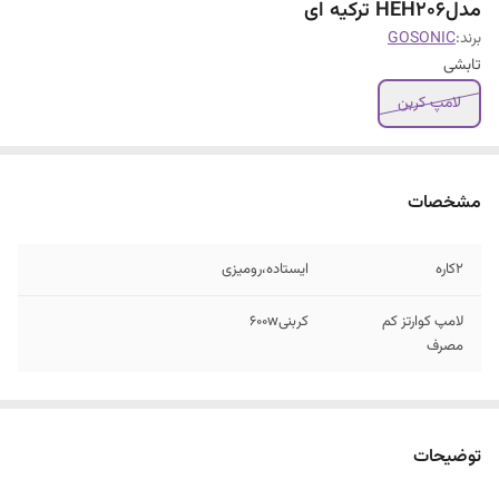
مدلHEH206 ترکیه ای
برند:
GOSONIC
تابشی
لامپ کربن
مشخصات
۲کاره
ایستاده،رومیزی
لامپ کوارتز کم
کربنی600w
مصرف
توضیحات