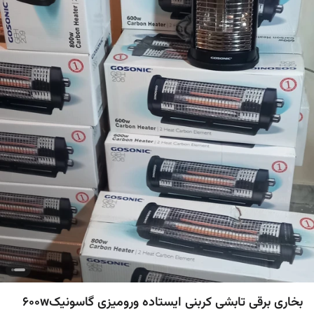
بخاری برقی تابشی کربنی ایستاده ورومیزی گاسونیک600w