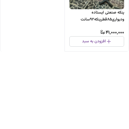
پنکه صنعتی ایستاده
ودیواری۸۵قطرپنکه۹۲سانت
بزرگترین سایزدرایران باگیربکس
41,000,000
ضدقفل جدیدباضمانت
افزودن به سبد