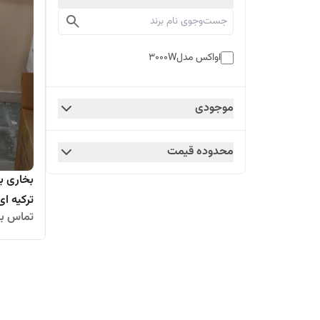
اواکس مدل3000W
موجودی
محدوده قیمت
تماس بگ
فلزی۲متری