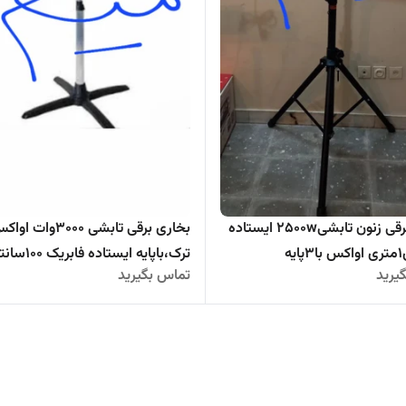
بخاری برقی زنون تابشی2500w ایستاده
بخاری برقی تابشی ۳۰۰۰وات ا
ترکیه ای۱متری اواکس با۳پایه
ترک،باپایه ایستاده فابریک ۱۰۰سانتیمتر
یرید
تماس بگیرید