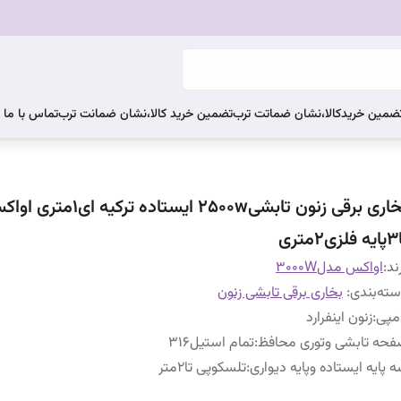
ضمین خریدکالا،نشان ضماتت ترب
تضمین خرید کالا،نشان ضمانت ترب
تماس با ما
بخاری برقی زنون تابشی2500w ایستاده ترکیه ای۱م
متری
ند:
اواکس مدل3000W
ته‌بندی
:
بخاری برقی تابشی زنون
مپی
:
زنون اینفرارد
حه تابشی وتوری محافظ
:
تمام استیل۳۱۶
 پایه ایستاده وپایه دیواری
:
تلسکوپی تا۲متر