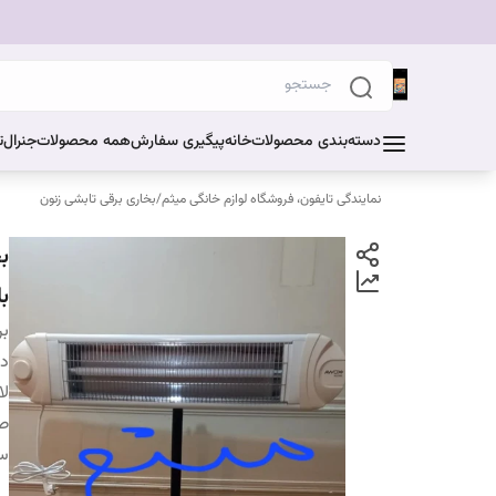
دسته‌بندی محصولات
خانه
پیگیری سفارش
همه محصولات
جنرال
ت
نمایندگی تایفون، فروشگاه لوازم خانگی میثم
/
بخاری برقی تابشی زنون
با۳پایه فلزی۲
بر
دس
لا
صف
سه