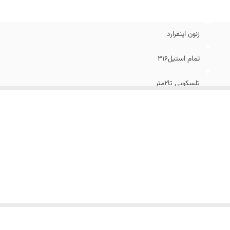
زنون اینفرارد
تمام استیل۳۱۶
تلسکوپی تا۲متر