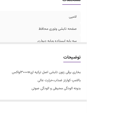
لامپی
صفحه تابشی وتوری محافظ
سه پایه ایستاده وپایه دیواری
توضیحات
بخاری برقی زنون تابشی اصل ترکیه ای3000wاواکس
بالامپ کوارتز ضداب،حرارت عالی
بدونه الودگی محیطی و الودگی صوتی
رنگ نسوز کوره ای الکترواستاتیک
بدنه وصفحه تابشی وتوری محافظ استیل
ترموستات محیطی تنظیم دما به دلخواه