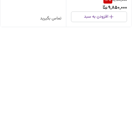
17
%
11,900,000
اینچ،۵پره،۷۵وات،صفحهLEDضمانت
مدل3B60
9,850,000
تعویض۲سال،باموتورپرقدرت نیمه
صنعتی
افزودن به سبد
تماس بگیرید