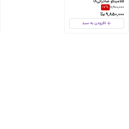
فلامینگو صادراتی۱۸
17
%
11,900,000
اینچ،۵پره،۷۵وات،صفحهLEDضمانت
9,850,000
تعویض۲سال،باموتورپرقدرت نیمه
صنعتی
افزودن به سبد