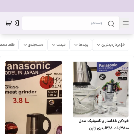
پربازدیدترین
برندها
قیمت
دسته‌بندی
فقط محصو
خردکن غذاساز پاناسونیک مدل
۳۸۰۰وات،۳/۸لیتری ژاپن