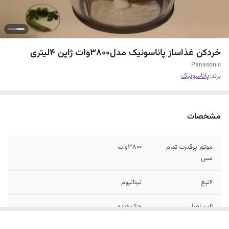
خردکن غذاساز پاناسونیک مدل۳۸۰۰وات ژاپن ۴لیتری
Panasonic
برند:
پاناسونیک
مشخصات
موتور پرقدرت تمام
۳۸۰۰وات
مس
۶تیغ
تیتانیوم
ژاپن اصل
حک شده