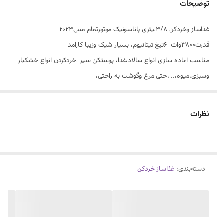
توضیحات
غذاساز وخردکن ۳/۸لیتری پاناسونیک موتورتمام مس۲۰۲۳
قدرت۳۸۰۰وات، ۶تیغ تیتانیوم، بسیار شیک وزیبا کارامد
مناسب اماده سازی انواع سالاد،غذا، پوستکن سیر ،خردکردن انواع خشکبار
وسبزی،میوه،...،حتی مرغ وگوشت به راحتی،
باضمانت وخدمات...
نظرات
دسته‌بندی
:
غذاساز خردکن