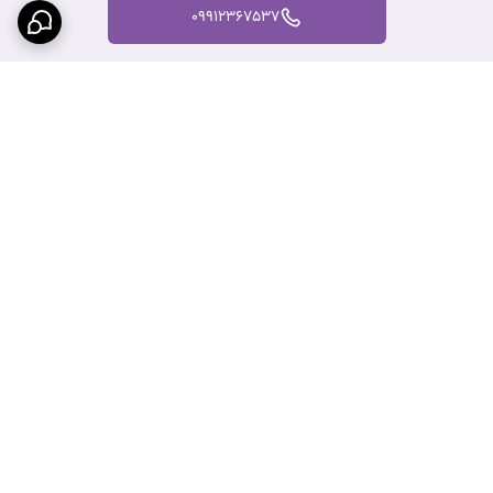
09912367537
برگشت به بالا
عضویت درسایت ایران تجارت
نماد اعتماد