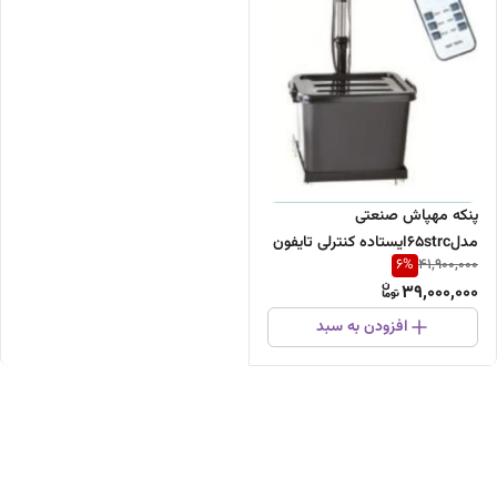
پنکه مهپاش صنعتی
مدل۶۵strcایستاده کنترلی تایفون
6
%
41,900,000
39,000,000
افزودن به سبد