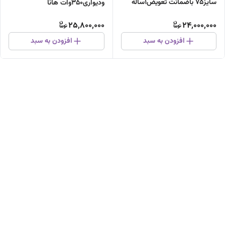
سایز۷۵ باضمانت تعویض۱ساله
ودیواری۳۵۰وات هانا
ایتالیا،سرمابان باضمانت تعویض
25,800,000
24,000,000
گیربکس ضدقفل جدید
افزودن به سبد
افزودن به سبد