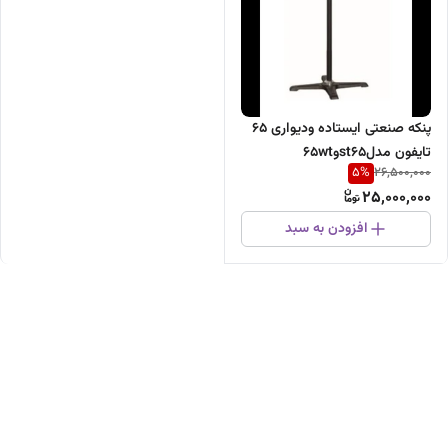
پنکه صنعتی ایستاده ودیواری 65
تایفون مدلst65و65wt
5
%
26,500,000
25,000,000
افزودن به سبد