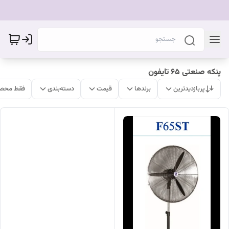
پنکه صنعتی 65 تایفون
پربازدیدترین
برندها
قیمت
دسته‌بندی
فقط محصو