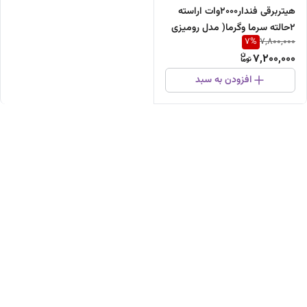
هیتربرقی فندار۲۰۰۰وات اراسته
۲حالته سرما وگرما( مدل رومیزی
7
%
7,800,000
فنداراراسته)
7,200,000
افزودن به سبد