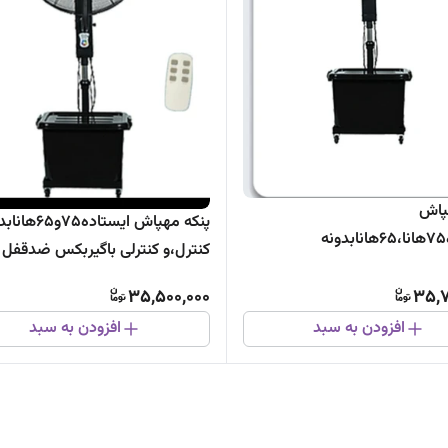
پاش
پنکه مهپاش ایستاده۷۵و
ایستاده۷۵هانا،۶۵هانابدونه
کنترل،و کنترلی باگیربکس ضدقفل
رمابان باگیربکس ضدقفل
شرکت سرمابان
35,500,000
35,7
افزودن به سبد
افزودن به سبد