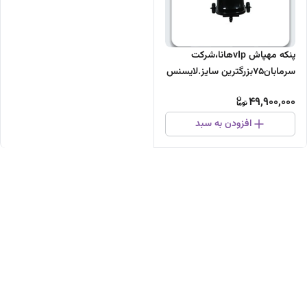
پنکه مهپاش vIpهانا،شرکت
سرمابان75بزرگترین سایز.لایسنس
ایتالیا
49,900,000
افزودن به سبد