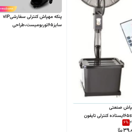
پنکه مهپاش کنترلی سفارشیvIP
سایز۶۵توربومیست،طراحی
ایتالیا،سرمابان
پنکه مهپاش صنعتی
6
%
4
39,