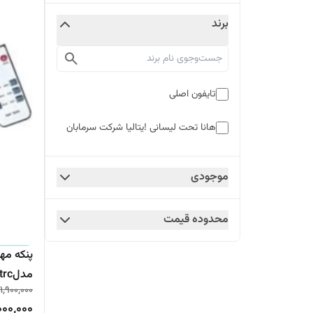
برند
تایفون اصلی
هانا تحت لیسانی !یتالیا شرکت سرمابان
موجودی
محدوده قیمت
مدل۶۵strcایستاده کنترلی تایفون
1,900,000
000,000