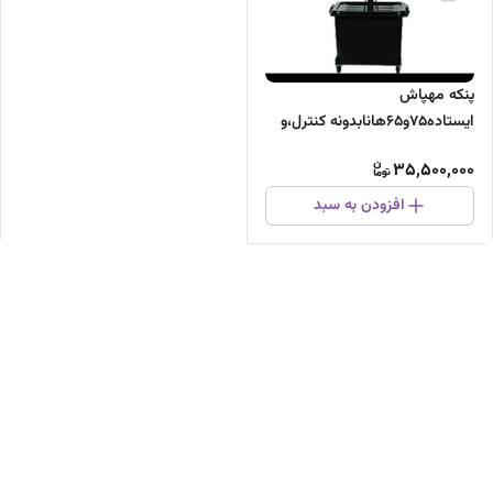
پنکه مهپاش
ایستاده۷۵و۶۵هانابدونه کنترل،و
کنترلی باگیربکس ضدقفل شرکت
35,500,000
سرمابان
افزودن به سبد