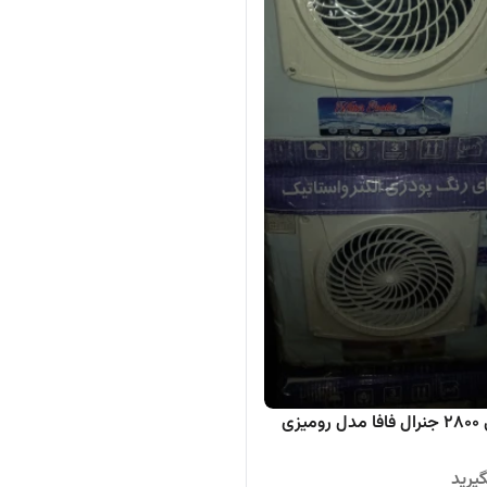
میزی
یرید