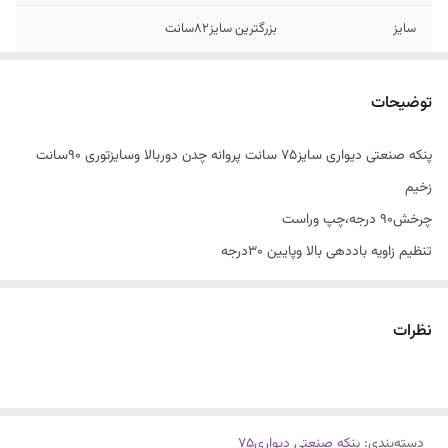
سایز
بزرگترین سایز۸۲سانت
موتور پرقدرت تمام
دوربالا قوی،باددهی۱۰متر
مس
توضیحات
پنکه صنعتی دیواری سایز۷۵ سانت پروانه چدن دوربالا وسایزتوری ۹۰سانت
زخیم
چرخش۹۰ درجه،چپ وراست
تنظیم زاویه باددهی بالا وپایین ۳۰درجه
موتور پرقدرت مس، ۳دور،۱۵۰۰دوردردقیقه
توری زخیم،مقاوم بارنگ کوره ای الکترواستاتیک
نظرات
باد دهی عالی،پرتاب باد بالا۱۰مترطول
پوشش دهی محیطی ۲۰۰مترمربع
پروانه چدنی ،رنگ نسوزالکترواستاتیک
دسته‌بندی
:
پنکه صنعتی دیواری۷۵
مناسب فضا های بزرگ،باغ،سالن،حیاط،استخر روباز