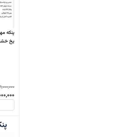
پنکه مه
یخ خشک
سرمابان
1,000,000
000,000