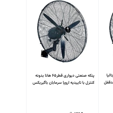
 هانا ایتالیا
پنکه صنعتی دیواری قطر۶۵ هانا بدونه
دقفل
کنترل با تاییدیه اروپا سرمابان باگیربکس
ضدقفل