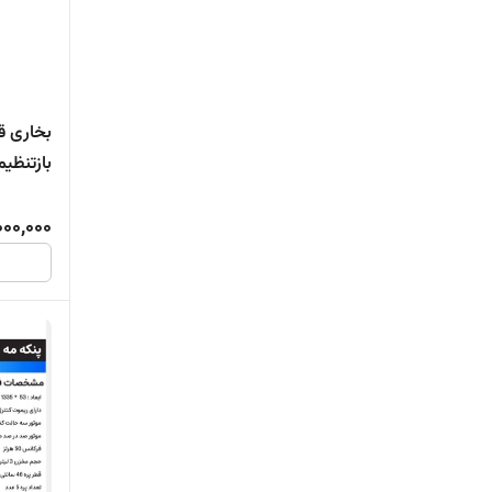
پنکه مهپاش ایستاده سایز۷۵کنترلی
پنکه مهپاش صنعتی ایستاده
بخاری ق
بازتنظیم
شرکت س
000,000