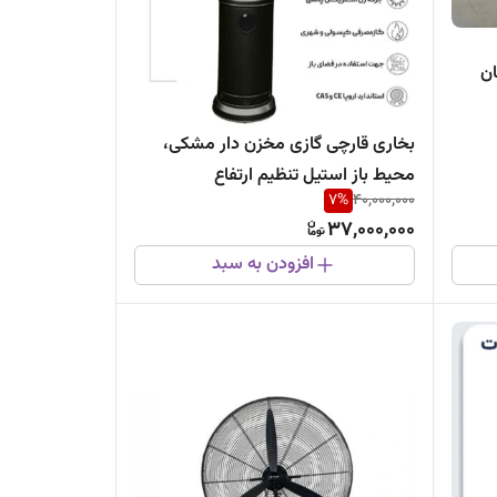
بان
بخاری قارچی گازی مخزن دار مشکی،
محیط باز استیل تنظیم ارتفاع
7
%
40,000,000
دار،وارداتی.
37,000,000
افزودن به سبد