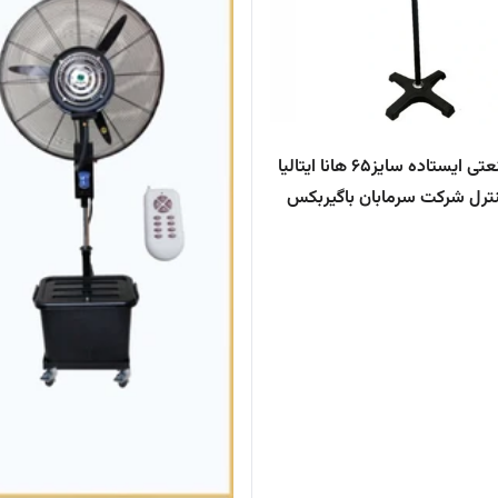
پنکه صنعتی ایستاده سایز۶۵ هانا ایتالیا
نترل شرکت سرمابان باگیربکس