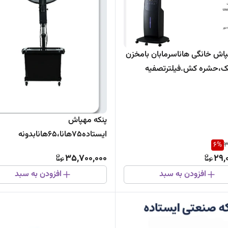
پاش خانگی هاناسرمابان بامخزن
،حشره کش.فیلترتصفیه
هوا۵پره135وات ضمانت تعویض شرکت
پنکه مهپاش
ایستاده۷۵هانا،۶۵هانابدونه
6
%
3
کنترل،سرمابان باگیربکس ضدقفل
35,700,000
29,
افزودن به سبد
افزودن به سبد