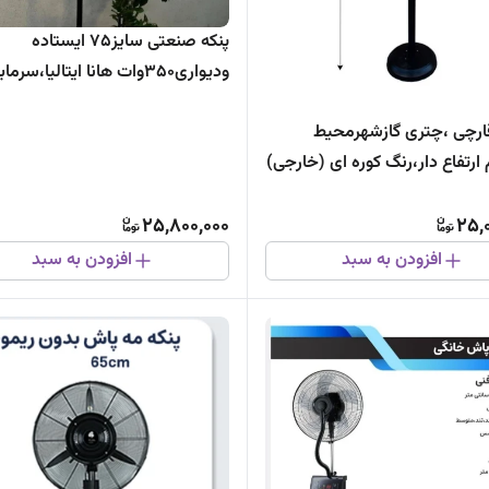
پنکه صنعتی سایز۷۵ ایستاده
ودیواری۳۵۰وات هانا ایتالیا،سرما
باضمانت تعویض گیربکس ضدقفل
ارچی ،چتری گازشهرمحیط
جدید
 ارتفاع دار،رنگ کوره ای (خارجی)
رمابان
25,800,000
25,
افزودن به سبد
افزودن به سبد