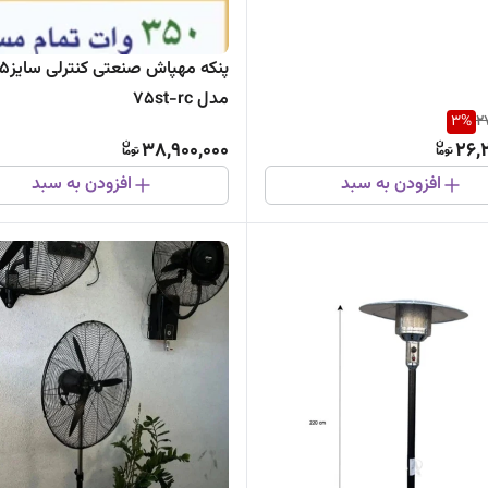
پنکه مهپاش صنعت
مدل 75st-rc
3
%
2
38,900,000
26,
افزودن به سبد
افزودن به سبد