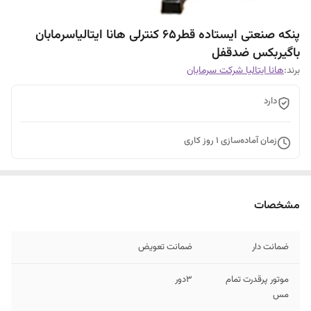
پنکه صنعتی ایستاده قطر۶۵ کنترلی هانا ایتالیاسرمابان
باگیربکس ضدقفل
برند:
هانا ایتالیا شرکت سرمابان
دارد
زمان آماده‌سازی
1
روز کاری
مشخصات
ضمانت دار
ضمانت تعویض
موتور پرقدرت تمام
۳دور
مس