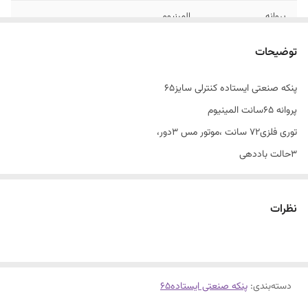
پروانه
المینیوم
توضیحات
پنکه صنعتی ایستاده کنترلی سایز۶۵
پروانه ۶۵سانت المینیوم
توری فلزی۷۲ سانت ،موتور مس ۳دور،
۳حالت باددهی
چرخش۹۰درجه،تنظیم ارتفاع دارد،پایه تمام فلزی
۱سال ضمانت شرکت سرمابان و۱۰سال خدمات فروشگاه میثم
نظرات
دسته‌بندی
:
پنکه صنعتی ایستاده۶۵