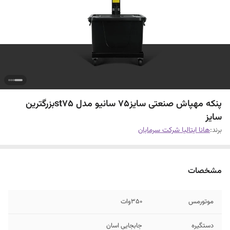
پنکه مهپاش صنعتی سایز۷۵ سانیو مدل st75بزرگترین
سایز
برند:
هانا ایتالیا شرکت سرمابان
مشخصات
موتورمس
۳۵۰وات
دستگیره
جابجایی اسان