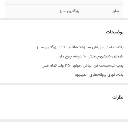
سایز
بزرگترین سایز
موتور پرقدرت تمام
دوربالا
مس
توضیحات
برند
سانیو اصل
پنکه صنعتی مهپاش سایز۷۵ هانا ایستاده بزرگترین سایز
بامخزن۵۰لیتری،چرخش ۹۰ درجه، چرخ دار،
پمپ اب،میست فن ابپاش ،موتور ۳۵۰ وات تمام مس
بدنه، توری،پروانه،فلزی، المینیوم
۱سال ضمانت تعویض ۱۰سال خدمات فروشگاه میثم
رنگ نسوز کوره ای،بدنه مستحکم یک تیکه
نظرات
نمایندگی رسمی شرکت تایفون.