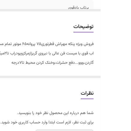
پرتاب بادقوی
استانداردوضمانت وخدمات پس از فروش
توضیحات
اب ق
گاردن،ووو...دفع حشرات،وخنک کردن محیط تا۷درجه
قابلیت استفاده درمخزن ازگلاب،اسانس،محلول ضدعفونی، آفت کش، یخ و
نظرات
شما هم درباره این محصول نظر خود را بنویسید.
برای ثبت نظر، لازم است ابتدا وارد حساب کاربری خود شوید.