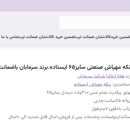
ضمین خریدکالا،نشان ضماتت ترب
تضمین خرید کالا،نشان ضمانت ترب
تماس با ما
ه مهپاش صنعتی سایز۶۵ ایستاده.برند سرمابان باضمانت
ند:
هانا ایتالیا شرکت سرمابان
ته‌بندی
:
پنکه مهپاش ایستاده
تور پرقدرت تمام مس
:
۳۰۰وات درمدل سایز۶۵
انه ۶۵سانت
:
چدنی
تاب بادقوی
:
۷مترطول
تانداردوضمانت وخدمات پس از فروش
:
۱سال قابل تمدید الی ۱۰سال