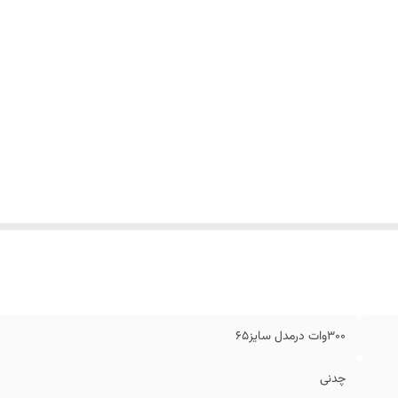
۳۰۰وات درمدل سایز۶۵
چدنی