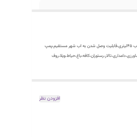
فروش ویژه پنکه مهپاش قطرتوری۷۵ پروانه۶۵ موتور تمام مس. ۲۲۰ولت برق شهری پرتاب اب وباد تا۸مترطول چرخش۹۰درجه،تمام فلزی مخزن اب ۴۵لیتری،قابلیت وصل شدن به اب شهر مستقیم،پمپ
ی پرورش قارچ کشاورزی،دامداری،تالار،رستوران،کافه،باغ،حیاط،ویلا،روف
افزودن نظر