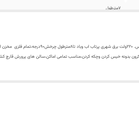
۷مترطول
۱سال قابل تمدید الی ۱۰سال
وی با میست فن عالی با نیروی گریزازمرکزوپودراب تا۲میکرون بدونه خیس کردن وچکه کردن،مناسب تمامی اماکن،سالن ها
...باضمانت وخدمات۱۰ساله شرکت سرمابان