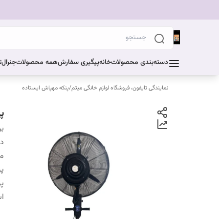
دسته‌بندی محصولات
خانه
پیگیری سفارش
همه محصولات
جنرال
ت
نمایندگی تایفون، فروشگاه لوازم خانگی میثم
/
پنکه مهپاش ایستاده
پنک
بر
دس
مو
پرو
پر
اس