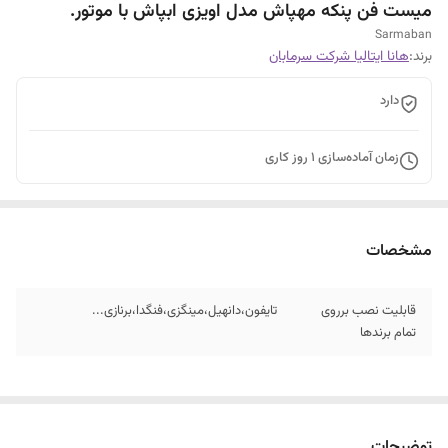
میست فن پنکه مهپاش مدل اویزی ابپاش با موتور.
Sarmaban
برند:
هانا ایتالیا شرکت سرمابان
دارد
زمان آماده‌سازی
1
روز کاری
مشخصات
قابلیت نصب برروی
تایفون،دانهیل،مینگزی،فنگدا،برنازی...
تمام برندها
توضیحات