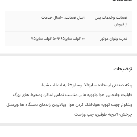
ضمانت وخدمات پس
۱سال ضمانت. ۱۰سال خدمات
از فروش
قدرت وتوان موتور
۳۰۰وات سایز۶۵🌹۳۵۰وات سایز۷۵
توضیحات
پنکه صنعتی ایستاده سایز۷۵ وسایز۶۵ به انتخاب شما،
قابلیت جابجایی هوا وتهویه عالی مناسب تمامی اماکن ومحیط های بزرگ
وشلوغ جهت تهویه هوا،خنک کردن هوا وبالابردن راندمان دستگاه ها وپرسنل
چرخش۹۰درجه طرفین، چپ وراست
تنظیم ارتفاع،پایه تلسکوپی،از۱۷۰الی۲۲۰ سانت کفی:پلاستیک فشرده. توری
فلزی ،پروانه فلزی موتور۳دور. دور کم. متوسط. زیاد.