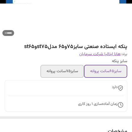
پنکه ایستاده صنعتی سایز۷۵و۶۵ مدلst75وst65
برند:
هانا ایتالیا شرکت سرمابان
سایز پنکه
سایز۶۵سانت پروانه
سایز۷۵سانت پروانه
دارد
زمان آماده‌سازی
1
روز کاری
مشخصات