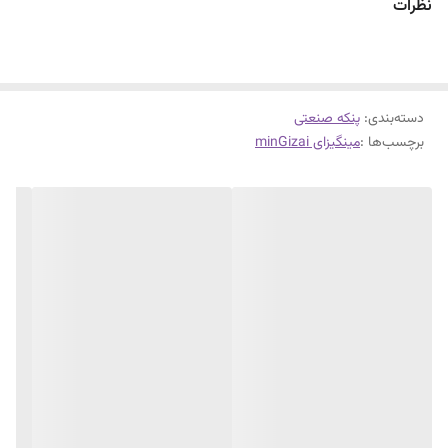
نظرات
۱سال ضمانت سرمابان بدون شرط و۱۰ سال خدمات فروشگاه میثم
دسته‌بندی
:
پنکه صنعتی
برچسب‌ها :
مینگیزای minGizai