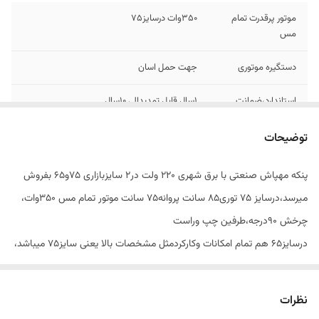
موتور پرقدرت تمام
۳۵۰وات درسایز۷۵
مس
دستگیره موتوری
جهت حمل اسان
استاندارد،ضمانت
۱سال قابل تمدیدالی ۱۰سال
،خدمات پس از
فروش
توضیحات
چرخش به طرفین
۹۰درجه
پنکه مهپاش صنعتی با برق شهری ۲۲۰ ولت در۲ سایزبازاری ۷۵و۶۵ بفروش
میرسد،درسایز ۷۵ توری۸۵ سانت پروانه۷۵ سانت موتور تمام مس 350وات،
تنظیم ارتفاع
از۱۷۰الی۲۰۰cm
چرخش ۹۰درجه،طرفین چپ وراست
درسایز۶۵ هم تمام امکانات وکارکردمثل مشخصات بالا یعنی سایز۷۵ میباشد،
فقط سایز توری۷۵سانت سایزپروانه۶۵سانت شده قدرت موتورهم ۳۰۰وات
میباشد.
نظرات
هردومدل تنظیم ارتفاع دارد، بدنه براکتی فوق قوی