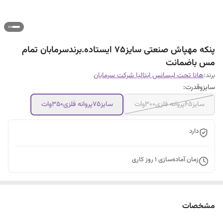
پنکه مهپاش صنعتی سایز۷۵ ایستاده.برندسرمابان تمام
مس باضمانت
برند:
هانا تحت لیسانس ایتالیا شرکت سرمابان
سایزوقدرت:
سایز۶۵پروانه فلزی۳۰۰وات
سایز۷۵پروانه فلزی۳۵۰وات
دارد
زمان آماده‌سازی
1
روز کاری
مشخصات