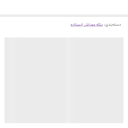
۳۰درجه تنظیم زاویه باددهی بالا وپایین
پروانه فلز پرتاب اب وباد۱۰الی۱۲متر طول ،
دسته‌بندی
:
پنکه مهپاش ایستاده
تمام فلزی،پمپ اب قوی،میست فن بانیروی گریز ازمرکزوپوداب تا۲میکرون
بدونه چکه وخیس کردن،گیربکس فلزی،موتور قوی۳۵۰واتی
باضمانت وخدمات۱۰ساله سرمابان