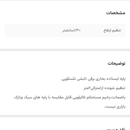
مشخصات
تنظیم ارتفاع
۱/۳۰سانتمتر
توضیحات
پایه ایستاده بخاری برقی تابشی تلسکوپی
تنظیم شونده از۱مترالی۲متر
باضمانت،زخیم مستحکم ۵کیلویی قابل مقایسه با پایه های سبک ونازک
بازاری نیست،
باضمانت وخدمات پخش میثم.
نقد و بررسی