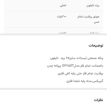
برند تایفون
اصلی
موتور پرقدرت تمام
۳۰۰وات
مس
برند اصلی
تایفون
توضیحات
پنکه صنعتی ایستاده سایز65 برند تایفون
باضمانت تمام فلز.مدلGF65ST پروانه چدن
پرقدرت تمام فلز حتی پایه کفی فلزی
گیربکس،بدنه پایه تماما فلزی
باضمانت،موتورتمام مس3دور
درمدل دیواری هم دقیقا تمام امکانات ایستاده موجوده فقط پایه نگهدارنده
نظرات
پنکه دیواری میباشد.