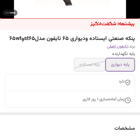
پنکه صنعتی ایستاده ودیواری 65 تایفون مدلst65و65wt
برند:
تایفون اصلی
پایه نگهدارنده
پایه دیواری
پایه ایستاده
دارد
زمان آماده‌سازی
1
روز کاری
مشخصات