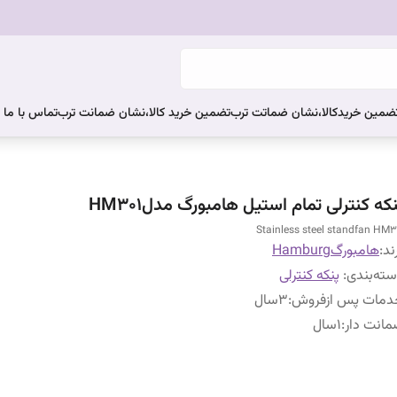
ضمین خریدکالا،نشان ضماتت ترب
تضمین خرید کالا،نشان ضمانت ترب
تماس با ما
که کنترلی تمام استیل هامبورگ مدلHM301
Stainless steel standfan HM3
ند:
هامبورگHamburg
ته‌بندی
:
پنکه کنترلی
دمات پس ازفروش
:
۳سال
انت دار
:
۱سال