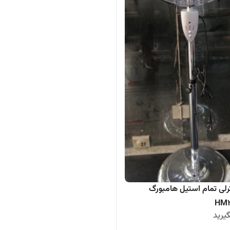
ترلی تمام استیل هامبورگ
یرید