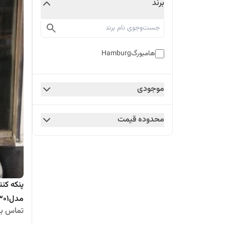
برند
هامبورگHamburg
موجودی
محدوده قیمت
پنکه کن
مدلHM301
تماس بگ